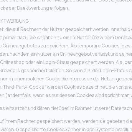
cke der Direktwerbung erfolgen.
REKTWERBUNG
et, die auf Rechnern der Nutzer gespeichert werden. Innerhalb
t primär dazu, die Angaben zu einem Nutzer (bzw. dem Gerät a
s Onlineangebotes zu speichern. Als temporäre Cookies, bzw. 
en, nachdem ein Nutzer ein Onlineangebot verlässt und seinen
em Onlineshop oder ein Login-Staus gespeichert werden. Als „p
Browsers gespeichert bleiben. So kann z.B. der Login-Status 
n in einem solchen Cookie die Interessen der Nutzer gespei
„Third-Party-Cookie“ werden Cookies bezeichnet, die von and
 (andernfalls, wenn es nur dessen Cookies sind spricht man vo
 einsetzen und klären hierüber im Rahmen unserer Datenschu
 auf ihrem Rechner gespeichert werden, werden sie gebeten di
ivieren. Gespeicherte Cookies können in den Systemeinstell