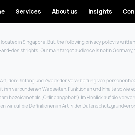
me
Services
About us
Insights
Con
cated in Singapore. But, the following privacy policy is written
nd-desist rights. Our main target audience is not in Germany, t
ie Art, den Umfang und Zweck der Verarbeitung von personenb
t ihm verbundenen Webseiten, Funktionen und Inhalte sowie e
am bezeichnet als „Onlineangebot“). Im Hinblick auf die verwend
sen wir auf die Definitionen im Art. 4 der Datenschutzgrundve