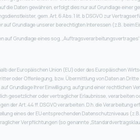
auf die Daten gewähren, erfolgt dies nur auf Grundlage einer ge
sdienstleister, gem. Art. 6 Abs. 1 lit. b DSGVO zur Vertragserfül
der auf Grundlage unserer berechtigten Interessen (z.B. beim E
aten auf Grundlage eines sog. „Auftragsverarbeitungsvertrages
erhalb der Europäischen Union (EU) oder des Europäischen Wir
ter oder Offenlegung, bzw. Übermittlung von Daten an Dritte g
, auf Grundlage Ihrer Einwilligung, aufgrund einer rechtlichen 
ch gesetzlicher oder vertraglicher Erlaubnisse, verarbeiten ode
n der Art. 44 ff. DSGVO verarbeiten. D.h. die Verarbeitung er
stellung eines der EU entsprechenden Datenschutzniveaus (z.B. f
rtraglicher Verpflichtungen (so genannte „Standardvertragsklau