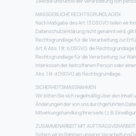
Zwecke und Mittel der Verarbeitung von per
MASSGEBLICHE RECHTSGRUNDLAGEN
Nach Maßgabe des Art. 13 DSGVO teilen wir Ih
Datenschutzerklärung nicht genannt wird, gilt F
Rechtsgrundlage für die Verarbeitung zur Er
Art. 6 Abs. 1 lit. b DSGVO, die Rechtsgrundlage 
Rechtsgrundlage für die Verarbeitung zur Wahru
Interessen der betroffenen Person oder einer
Abs. 1 lit. d DSGVO als Rechtsgrundlage.
SICHERHEITSMASSNAHMEN
Wir bitten Sie sich regelmäßig über den Inhal
Änderungen der von uns durchgeführten Datenv
Mitwirkungshandlung Ihrerseits (z.B. Einwilligu
ZUSAMMENARBEIT MIT AUFTRAGSVERARBEIT
Sofern wir im Rahmen unserer Verarbeitung D