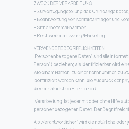
ZWECK DER VERARBEITUNG
– Zurverfügungstellung des Onlineangebotes, 
– Beantwortung von Kontaktanfragen und Komm
– Sicherheitsmaßnahmen.
– Reichweitenmessung/Marketing
VERWENDETE BEGRIFFLICHKEITEN
„Personenbezogene Daten“ sind alle Information
Person“) beziehen; als identifizierbar wird ei
wie einem Namen, zu einer Kennnummer, zu St
identifiziert werden kann, die Ausdruck der ph
dieser natürlichen Person sind.
„Verarbeitung“ ist jeder mit oder ohne Hilfe
personenbezogenen Daten. Der Begriff reicht
Als „Verantwortlicher“ wird die natürliche oder