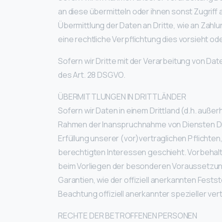
an diese übermitteln oder ihnen sonst Zugriff 
Übermittlung der Daten an Dritte, wie an Zahlung
eine rechtliche Verpflichtung dies vorsieht o
Sofern wir Dritte mit der Verarbeitung von D
des Art. 28 DSGVO.
ÜBERMITTLUNGEN IN DRITTLÄNDER
Sofern wir Daten in einem Drittland (d.h. auß
Rahmen der Inanspruchnahme von Diensten Drit
Erfüllung unserer (vor)vertraglichen Pflichten
berechtigten Interessen geschieht. Vorbehaltli
beim Vorliegen der besonderen Voraussetzunge
Garantien, wie der offiziell anerkannten Fest
Beachtung offiziell anerkannter spezieller ve
RECHTE DER BETROFFENEN PERSONEN