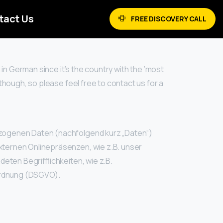
tact Us
FREE DISCOVERY CALL
 in German since it’s the country with the ‘most
hough, so please feel free to contact us for a
ezogenen Daten (nachfolgend kurz „Daten“)
xternen Onlinepräsenzen, wie z.B. unser
eten Begrifflichkeiten, wie z.B.
rordnung (DSGVO).