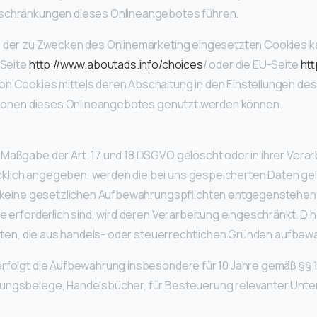
nschränkungen dieses Onlineangebotes führen.
der zu Zwecken des Onlinemarketing eingesetzten Cookies kann 
 Seite
http://www.aboutads.info/choices
/ oder die EU-Seite
ht
n Cookies mittels deren Abschaltung in den Einstellungen des
ktionen dieses Onlineangebotes genutzt werden können.
Maßgabe der Art. 17 und 18 DSGVO gelöscht oder in ihrer Verar
lich angegeben, werden die bei uns gespeicherten Daten gel
g keine gesetzlichen Aufbewahrungspflichten entgegenstehen. 
 erforderlich sind, wird deren Verarbeitung eingeschränkt. D.h
 Daten, die aus handels- oder steuerrechtlichen Gründen aufbe
folgt die Aufbewahrung insbesondere für 10 Jahre gemäß §§ 147 
ngsbelege, Handelsbücher, für Besteuerung relevanter Unterl