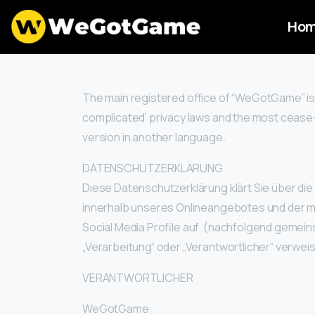
Ho
The main registered office of “WeGotGame” is lo
complicated’ privacy laws and the most cease-a
version in another language.
DATENSCHUTZERKLÄRUNG
Diese Datenschutzerklärung klärt Sie über d
innerhalb unseres Onlineangebotes und der mi
Social Media Profile auf. (nachfolgend gemeins
„Verarbeitung“ oder „Verantwortlicher“ verwei
VERANTWORTLICHER
WeGotGame