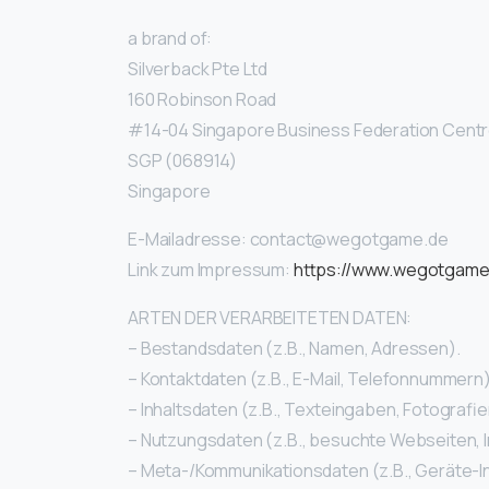
a brand of:
Silverback Pte Ltd
160 Robinson Road
#14-04 Singapore Business Federation Cent
SGP (068914)
Singapore
E-Mailadresse: contact@wegotgame.de
Link zum Impressum:
https://www.wegotgame.
ARTEN DER VERARBEITETEN DATEN:
– Bestandsdaten (z.B., Namen, Adressen).
– Kontaktdaten (z.B., E-Mail, Telefonnummern)
– Inhaltsdaten (z.B., Texteingaben, Fotografie
– Nutzungsdaten (z.B., besuchte Webseiten, In
– Meta-/Kommunikationsdaten (z.B., Geräte-I