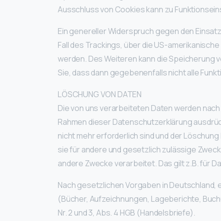
Ausschluss von Cookies kann zu Funktionsei
Ein genereller Widerspruch gegen den Einsatz 
Fall des Trackings, über die US-amerikanische
werden. Des Weiteren kann die Speicherung vo
Sie, dass dann gegebenenfalls nicht alle Fun
LÖSCHUNG VON DATEN
Die von uns verarbeiteten Daten werden nach 
Rahmen dieser Datenschutzerklärung ausdrück
nicht mehr erforderlich sind und der Löschun
sie für andere und gesetzlich zulässige Zwecke
andere Zwecke verarbeitet. Das gilt z.B. für
Nach gesetzlichen Vorgaben in Deutschland, er
(Bücher, Aufzeichnungen, Lageberichte, Buchu
Nr. 2 und 3, Abs. 4 HGB (Handelsbriefe).