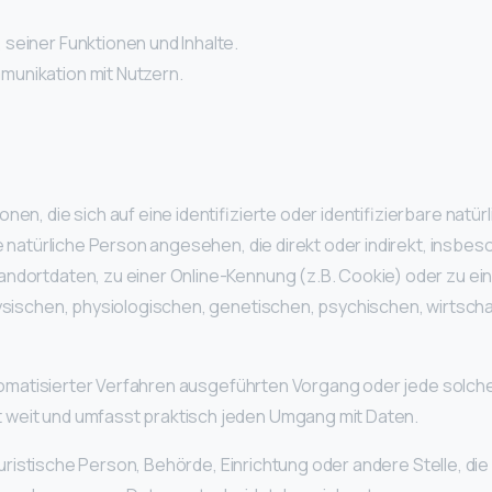
seiner Funktionen und Inhalte.
unikation mit Nutzern.
en, die sich auf eine identifizierte oder identifizierbare natü
ne natürliche Person angesehen, die direkt oder indirekt, insb
andortdaten, zu einer Online-Kennung (z.B. Cookie) oder zu
ysischen, physiologischen, genetischen, psychischen, wirtschaft
 automatisierter Verfahren ausgeführten Vorgang oder jede so
 weit und umfasst praktisch jeden Umgang mit Daten.
 juristische Person, Behörde, Einrichtung oder andere Stelle, d